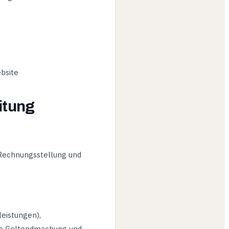
bsite
itung
 Rechnungsstellung und
eistungen),
ie Geltendmachung und