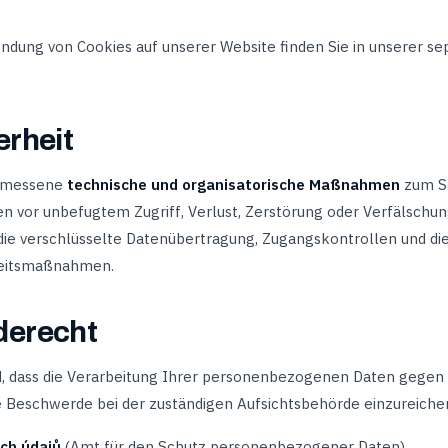
ndung von Cookies auf unserer Website finden Sie in unserer s
erheit
ngemessene
technische und organisatorische Maßnahmen
zum S
 vor unbefugtem Zugriff, Verlust, Zerstörung oder Verfälschu
ie verschlüsselte Datenübertragung, Zugangskontrollen und di
heitsmaßnahmen.
derecht
d, dass die Verarbeitung Ihrer personenbezogenen Daten gegen
e Beschwerde bei der zuständigen Aufsichtsbehörde einzureiche
ch údajů
(Amt für den Schutz personenbezogener Daten)