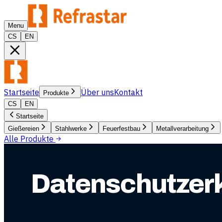
Menu
CS
EN
Startseite
Über uns
Kontakt
Produkte
CS
EN
Startseite
Gießereien
Stahlwerke
Feuerfestbau
Metallverarbeitung
Alle Produkte
Datenschutzer