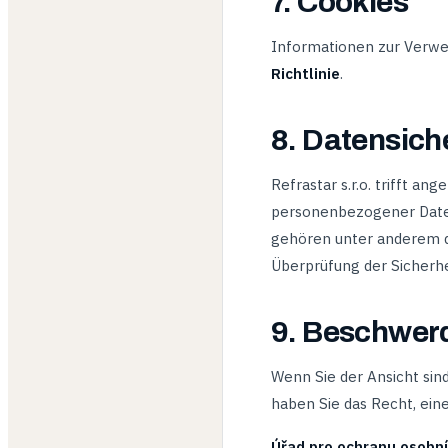
7. Cookies
Informationen zur Verwe
Richtlinie
.
8. Datensich
Refrastar s.r.o. trifft a
personenbezogener Daten
gehören unter anderem d
Überprüfung der Sicher
9. Beschwer
Wenn Sie der Ansicht sin
haben Sie das Recht, ein
Úřad pro ochranu osobní