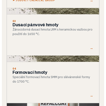
→
⚑
JODOVIT CHEMICAL GROUP
03
Dusací pánvové hmoty
Žáruvzdorná dusací hmota LRM s keramickou vazbou pro
použití do 1650 °C.
→
04
Formovací hmoty
Speciální formovací hmota SMM pro slévárenské formy
do 1700 °C.
→