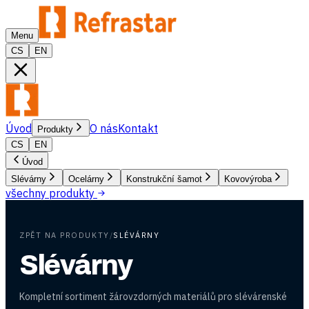
Menu
CS
EN
Úvod
O nás
Kontakt
Produkty
CS
EN
Úvod
Slévárny
Ocelárny
Konstrukční šamot
Kovovýroba
všechny produkty
ZPĚT NA PRODUKTY
/
SLÉVÁRNY
Slévárny
Kompletní sortiment žárovzdorných materiálů pro slévárenské