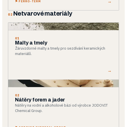
→
⚑
FERRO-TERM
Netvarové materiály
02
01
Malty a tmely
Žáruvzdorné malty a tmely pro sezdívání keramických
materiálů.
→
02
Nátěry forem a jader
Nátěry na vodní a alkoholové bázi od výrobce JODOVIT
Chemical Group.