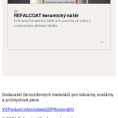
05
REFALCOAT keramický nátěr
Ochranný keramický nátěr pro povrchy ve styku s
roztavenými slitinami hliníku.
→
Dodavatel žáruvzdorných materiálů pro slévárny, ocelárny
a průmyslové pece.
VOP
právní info
cookies
GDPR
copyright