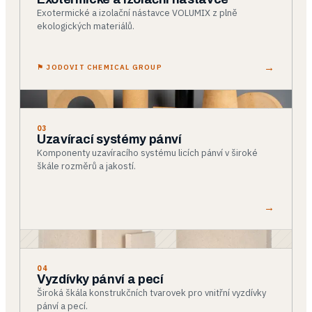
Exotermické a izolační nástavce VOLUMIX z plně
ekologických materiálů.
→
⚑
JODOVIT CHEMICAL GROUP
03
Uzavírací systémy pánví
Komponenty uzavíracího systému licích pánví v široké
škále rozměrů a jakostí.
→
04
Vyzdívky pánví a pecí
Široká škála konstrukčních tvarovek pro vnitřní vyzdívky
pánví a pecí.