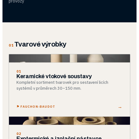
provozy
Tvarové výrobky
01
01
Keramické vtokové soustavy
Kompletní sortiment tvarovek pro sestavení licích
systémů v průměrech 30–150 mm.
→
⚑
FAUCHON-BAUDOT
02
Exotermické a izolační nástavce