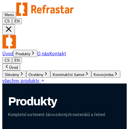
Menu
CS
EN
Úvod
O nás
Kontakt
Produkty
CS
EN
Úvod
Slévárny
Ocelárny
Konstrukční šamot
Kovovýroba
všechny produkty
Produkty
Kompletní sortiment žárovzdorných materiálů a řešení