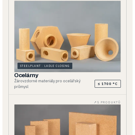
STEELPLANT · LADLE CLOSING
Ocelárny
Žárovzdorné materiály pro ocelářský
≤ 1700 °C
průmysl
5 PRODUKTŮ