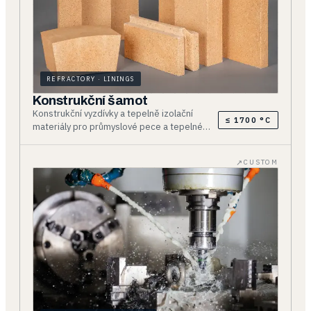
REFRACTORY · LININGS
Konstrukční šamot
Konstrukční vyzdívky a tepelně izolační
≤ 1700 °C
materiály pro průmyslové pece a tepelné
agregáty pro provozní teploty do 1700 °C na
bázi šamotu, bauxitu, andalusitu, mullitu,
CUSTOM
magnezitu, korundu včetně
kyselinovzdorných materiálů