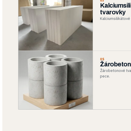
03
Kalciumsil
tvarovky
Kalciumsilikátové 
05
Žárobeton
Žárobetonové tva
pece.