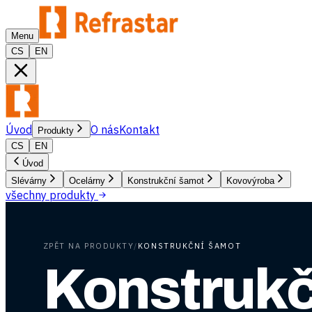
Menu
CS
EN
Úvod
O nás
Kontakt
Produkty
CS
EN
Úvod
Slévárny
Ocelárny
Konstrukční šamot
Kovovýroba
všechny produkty
ZPĚT NA PRODUKTY
/
KONSTRUKČNÍ ŠAMOT
Konstrukč