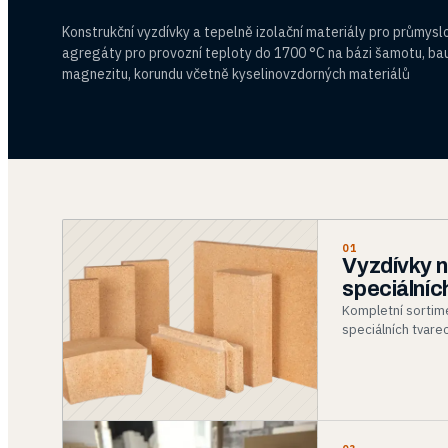
Konstrukční vyzdívky a tepelně izolační materiály pro průmys
agregáty pro provozní teploty do 1700 °C na bázi šamotu, bauxi
magnezitu, korundu včetně kyselinovzdorných materiálů
01
Vyzdívky n
speciálníc
Kompletní sortime
speciálních tvare