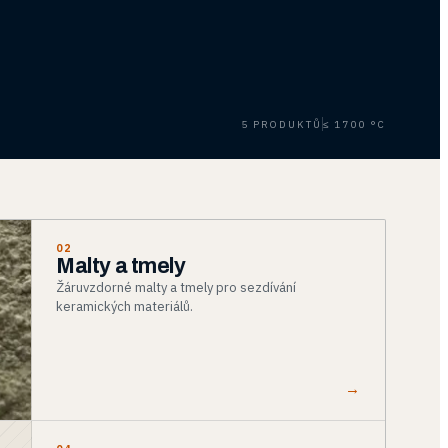
5 PRODUKTŮ
≤ 1700 °C
02
Malty a tmely
Žáruvzdorné malty a tmely pro sezdívání
keramických materiálů.
→