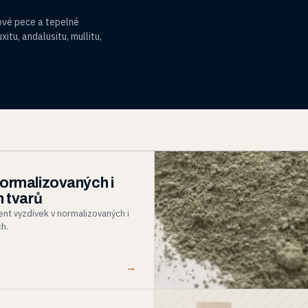
lové pece a tepelné
tu, andalusitu, mullitu,
ormalizovaných i
h tvarů
nt vyzdívek v normalizovaných i
ch.
→